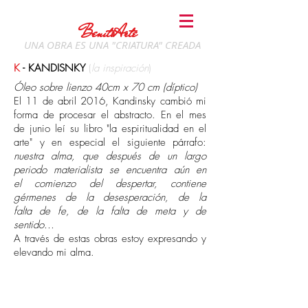
BenitoArte
UNA OBRA ES UNA "CRIATURA" CREADA
K
- KANDISNKY
(
la inspiración
)
Óleo sobre lienzo 40cm x 70 cm (díptico)
El 11 de abril 2016,
Kandinsky cambió mi
forma de procesar el abstracto. En el mes
de junio leí su libro "la espiritualidad en el
arte" y en especial el siguiente párrafo:
nuestra alma, que después de un largo
periodo materialista se encuentra aún en
el comienzo del despertar, contiene
gérmenes de la desesperación, de la
falta de fe, de la falta de meta y de
sentido...
A través de estas obras estoy expresando y
elevando mi alma.