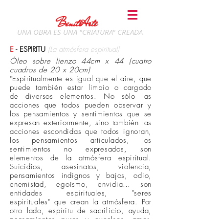
BenitoArte
UNA OBRA ES UNA "CRIATURA" CREADA
E
- ESPIRITU
(La atmósfera espiritual)
Óleo sobre lienzo 44cm x 44 (cuatro
cuadros de 20 x 20cm)
"Espiritualmente es igual que el aire, que
puede también estar limpio o cargado
de diversos elementos. No sólo las
acciones que todos pueden observar y
los pensamientos y sentimientos que se
expresan exteriormente, sino también las
acciones escondidas que todos ignoran,
los pensamientos articulados, los
sentimientos no expresados, son
elementos de la atmósfera espiritual.
Suicidios, asesinatos, violencia,
pensamientos indignos y bajos, odio,
enemistad, egoísmo, envidia… son
entidades espirituales, "seres
espirituales" que crean la atmósfera. Por
otro lado, espíritu de sacrificio, ayuda,